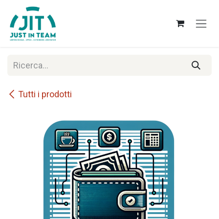
Passa al contenuto
Tutti i prodotti