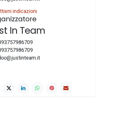
ttieni indicazioni
anizzatore
st In Team
393757986709
393757986709
doo@justinteam.it