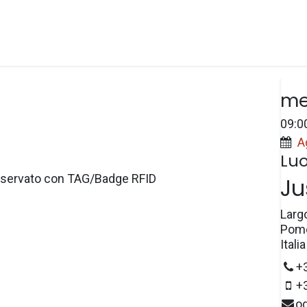
Spazi
Prezzi
e-Wallet
Prenotazioni
Dat
me
09:0
A
Lu
servato con TAG/Badge RFID
Ju
Larg
Pome
Italia
+
+
o