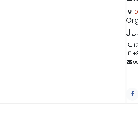
O
Org
Ju
+
+
o