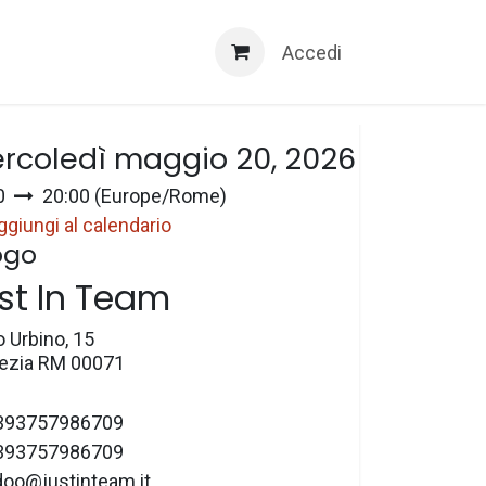
Servizi 3D
Accedi
a e ora
rcoledì maggio 20, 2026
0
20:00
(
Europe/Rome
)
ggiungi al calendario
ogo
st In Team
o Urbino, 15
zia RM 00071
393757986709
393757986709
doo@justinteam.it