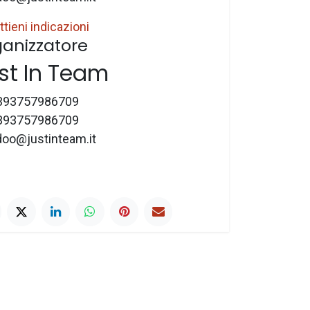
ttieni indicazioni
anizzatore
st In Team
393757986709
393757986709
doo@justinteam.it