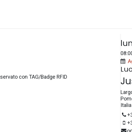
Spazi
Prezzi
e-Wallet
Prenotazioni
Dat
lu
08:0
A
Lu
servato con TAG/Badge RFID
Ju
Larg
Pome
Italia
+
+
o