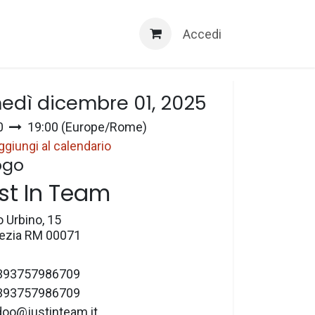
Servizi 3D
Accedi
a e ora
nedì dicembre 01, 2025
0
19:00
(
Europe/Rome
)
ggiungi al calendario
ogo
st In Team
o Urbino, 15
zia RM 00071
393757986709
393757986709
doo@justinteam.it