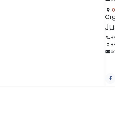
O
Org
Ju
+
+
o