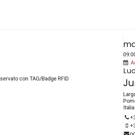
Spazi
Prezzi
e-Wallet
Prenotazioni
Dat
ma
09:0
A
Lu
servato con TAG/Badge RFID
Ju
Larg
Pome
Italia
+
+
o