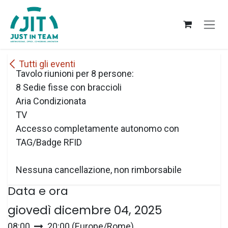
Passa al contenuto
Tutti gli eventi
Tavolo riunioni per 8 persone:
8 Sedie fisse con braccioli
Aria Condizionata
TV
Accesso completamente autonomo con
TAG/Badge RFID
Nessuna cancellazione, non rimborsabile
Data e ora
giovedì dicembre 04, 2025
08:00
20:00
(
Europe/Rome
)