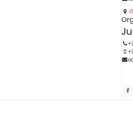
O
Org
Ju
+
+
o