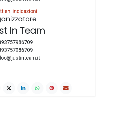
ttieni indicazioni
anizzatore
st In Team
393757986709
393757986709
doo@justinteam.it