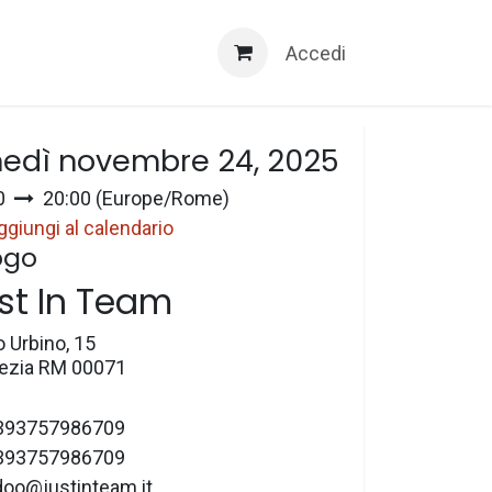
Servizi 3D
Accedi
a e ora
nedì novembre 24, 2025
0
20:00
(
Europe/Rome
)
ggiungi al calendario
ogo
st In Team
o Urbino, 15
zia RM 00071
393757986709
393757986709
doo@justinteam.it