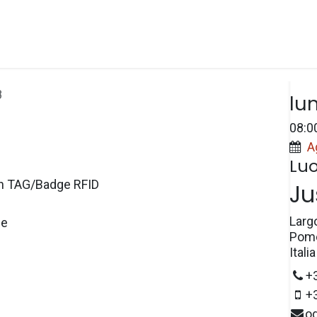
Spazi
Prezzi
e-Wallet
Prenotazioni
Dat
8
lu
08:0
A
Lu
n TAG/Badge RFID
Ju
Larg
le
Pome
Italia
+
+
o