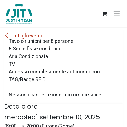
Passa al contenuto
Tutti gli eventi
Tavolo riunioni per 8 persone:
8 Sedie fisse con braccioli
Aria Condizionata
TV
Accesso completamente autonomo con
TAG/Badge RFID
Nessuna cancellazione, non rimborsabile
Data e ora
mercoledì settembre 10, 2025
09:00
20:00
(
Europe/Rome
)