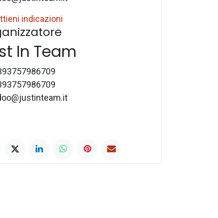
ttieni indicazioni
anizzatore
st In Team
393757986709
393757986709
doo@justinteam.it