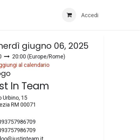
Servizi 3D
Accedi
a e ora
nerdì giugno 06, 2025
0
20:00
(
Europe/Rome
)
ggiungi al calendario
ogo
st In Team
o Urbino, 15
zia RM 00071
393757986709
393757986709
doo@justinteam.it