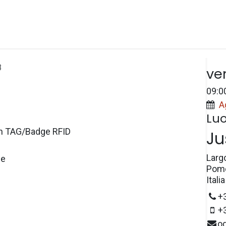
Spazi
Prezzi
e-Wallet
Prenotazioni
Dat
8
ve
09:0
A
Lu
n TAG/Badge RFID
Ju
Larg
le
Pome
Italia
+
+
o