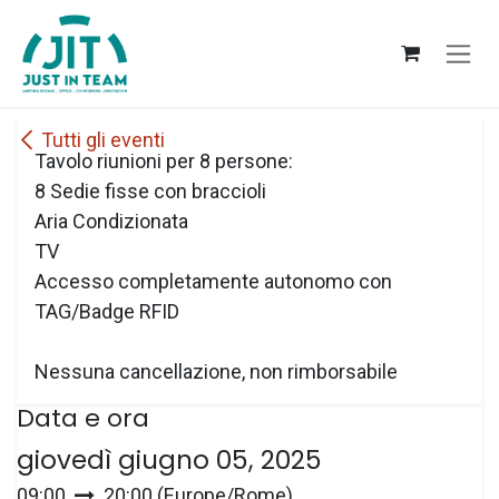
Passa al contenuto
Tutti gli eventi
Tavolo riunioni per 8 persone:
8 Sedie fisse con braccioli
Aria Condizionata
TV
Accesso completamente autonomo con
TAG/Badge RFID
Nessuna cancellazione, non rimborsabile
Data e ora
giovedì giugno 05, 2025
09:00
20:00
(
Europe/Rome
)