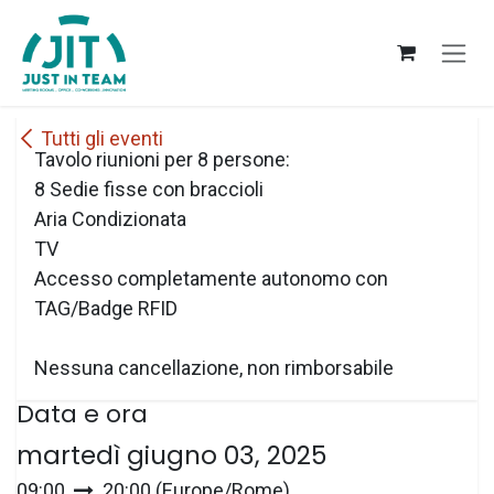
Passa al contenuto
Tutti gli eventi
Tavolo riunioni per 8 persone:
8 Sedie fisse con braccioli
Aria Condizionata
TV
Accesso completamente autonomo con
TAG/Badge RFID
Nessuna cancellazione, non rimborsabile
Data e ora
martedì giugno 03, 2025
09:00
20:00
(
Europe/Rome
)