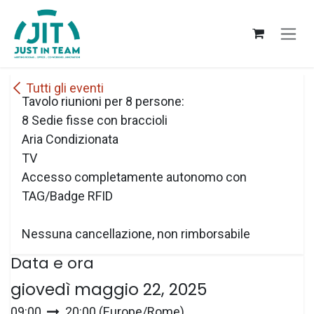
Passa al contenuto
Tutti gli eventi
Tavolo riunioni per 8 persone:
8 Sedie fisse con braccioli
Aria Condizionata
TV
Accesso completamente autonomo con
TAG/Badge RFID
Nessuna cancellazione, non rimborsabile
Data e ora
giovedì maggio 22, 2025
09:00
20:00
(
Europe/Rome
)