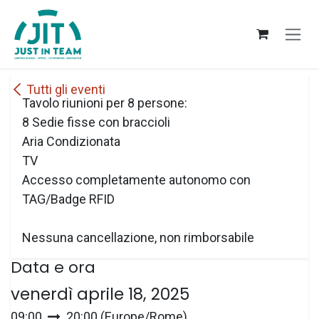
Passa al contenuto
Tutti gli eventi
Tavolo riunioni per 8 persone:
8 Sedie fisse con braccioli
Aria Condizionata
TV
Accesso completamente autonomo con
TAG/Badge RFID
Nessuna cancellazione, non rimborsabile
Data e ora
venerdì aprile 18, 2025
09:00
20:00
(
Europe/Rome
)