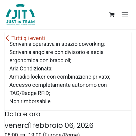
Passa al contenuto
Tutti gli eventi
Scrivania operativa in spazio coworking:
Scrivania angolare con divisorio e sedia
ergonomica con braccioli;
Aria Condizionata;
Armadio locker con combinazione privato;
Accesso completamente autonomo con
TAG/Badge RFID;
Non rimborsabile
Data e ora
venerdì febbraio 06, 2026
08:00
19:00
(
Europe/Rome
)