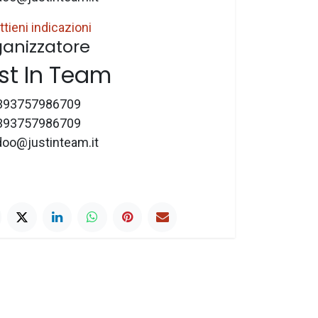
ttieni indicazioni
anizzatore
st In Team
393757986709
393757986709
doo@justinteam.it