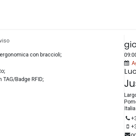
Spazi
Prezzi
e-Wallet
Prenotazioni
Dat
viso
gi
 ergonomica con braccioli;
09:0
A
Lu
to;
 TAG/Badge RFID;
Ju
Larg
Pome
Italia
+
+
o