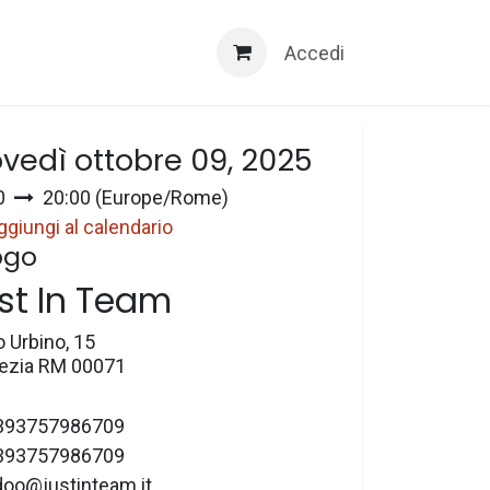
Servizi 3D
Accedi
a e ora
ovedì ottobre 09, 2025
0
20:00
(
Europe/Rome
)
ggiungi al calendario
ogo
st In Team
o Urbino, 15
zia RM 00071
393757986709
393757986709
doo@justinteam.it