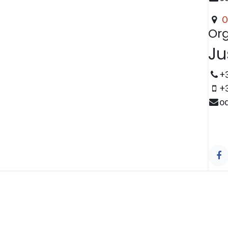
O
Org
Ju
+
+
o