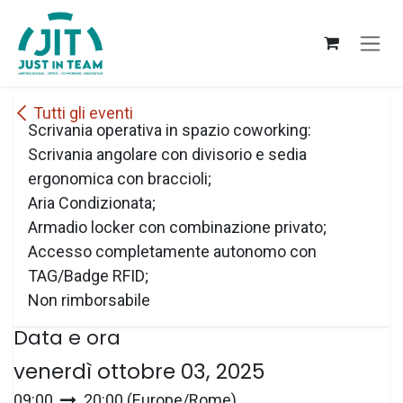
Passa al contenuto
Tutti gli eventi
Scrivania operativa in spazio coworking:
Scrivania angolare con divisorio e sedia
ergonomica con braccioli;
Aria Condizionata;
Armadio locker con combinazione privato;
Accesso completamente autonomo con
TAG/Badge RFID;
Non rimborsabile
Data e ora
venerdì ottobre 03, 2025
09:00
20:00
(
Europe/Rome
)