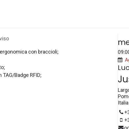
Spazi
Prezzi
e-Wallet
Prenotazioni
Dat
viso
me
 ergonomica con braccioli;
09:0
A
Lu
to;
 TAG/Badge RFID;
Ju
Larg
Pome
Italia
+
+
o