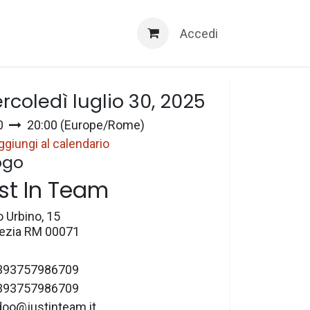
Servizi 3D
Accedi
a e ora
rcoledì luglio 30, 2025
0
20:00
(
Europe/Rome
)
ggiungi al calendario
ogo
st In Team
o Urbino, 15
zia RM 00071
393757986709
393757986709
doo@justinteam.it