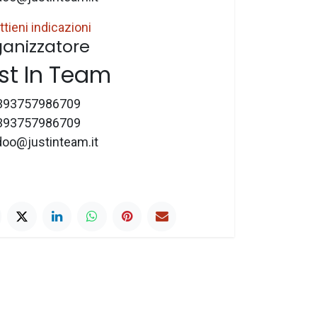
ttieni indicazioni
anizzatore
st In Team
393757986709
393757986709
doo@justinteam.it