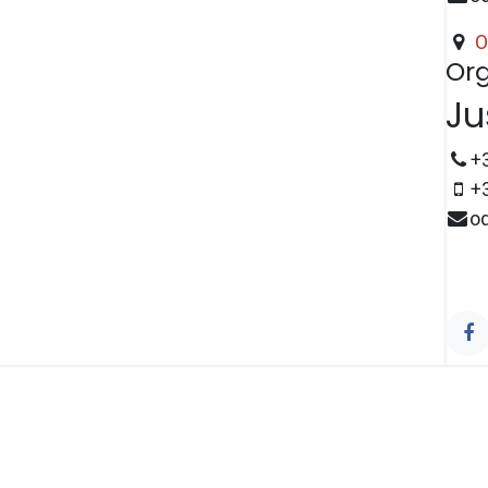
O
Org
Ju
+
+
o