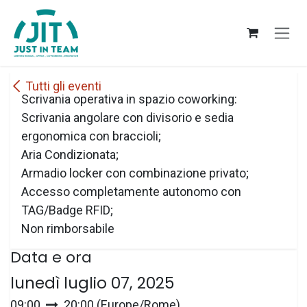
Passa al contenuto
Tutti gli eventi
Scrivania operativa in spazio coworking:
Scrivania angolare con divisorio e sedia
ergonomica con braccioli;
Aria Condizionata;
Armadio locker con combinazione privato;
Accesso completamente autonomo con
TAG/Badge RFID;
Non rimborsabile
Data e ora
lunedì luglio 07, 2025
09:00
20:00
(
Europe/Rome
)