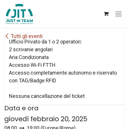
Passa al contenuto
Tutti gli eventi
Ufficio Privato da 1 o 2 operatori:
2 scrivanie angolari
Aria Condizionata
Accesso Wi-Fi FTTH
Accesso completamente autonomo e riservato
con TAG/Badge RFID
Nessuna cancellazione del ticket
Data e ora
giovedì febbraio 20, 2025
08:00
19:00
(
Europe/Rome
)