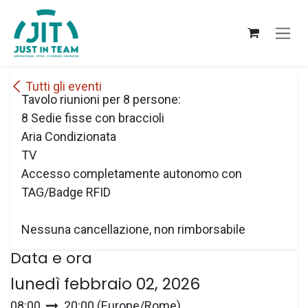
Passa al contenuto
Tutti gli eventi
Tavolo riunioni per 8 persone:
8 Sedie fisse con braccioli
Aria Condizionata
TV
Accesso completamente autonomo con
TAG/Badge RFID
Nessuna cancellazione, non rimborsabile
Data e ora
lunedì febbraio 02, 2026
08:00
20:00
(
Europe/Rome
)