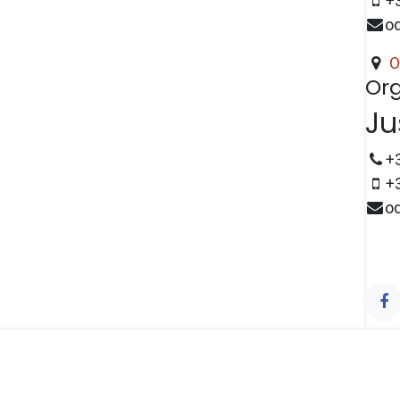
+
o
O
Org
Ju
+
+
o