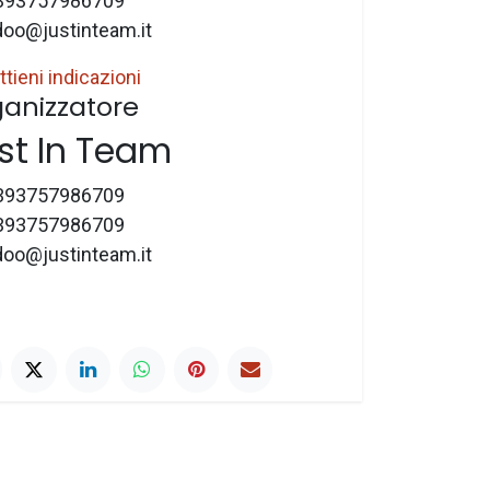
393757986709
doo@justinteam.it
ttieni indicazioni
anizzatore
st In Team
393757986709
393757986709
doo@justinteam.it