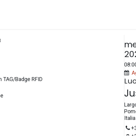
Spazi
Prezzi
e-Wallet
Prenotazioni
Dat
8
me
20
08:0
A
n TAG/Badge RFID
Lu
Ju
le
Larg
Pome
Italia
+