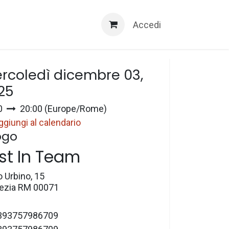
Servizi 3D
Accedi
a e ora
rcoledì dicembre 03,
25
0
20:00
(
Europe/Rome
)
ggiungi al calendario
ogo
st In Team
o Urbino, 15
zia RM 00071
393757986709