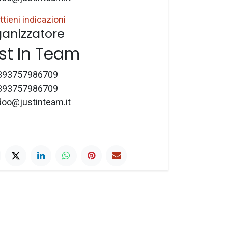
ttieni indicazioni
anizzatore
st In Team
393757986709
393757986709
doo@justinteam.it