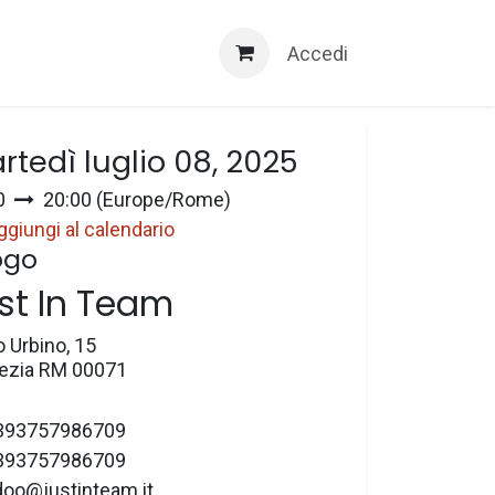
Servizi 3D
Accedi
a e ora
rtedì luglio 08, 2025
0
20:00
(
Europe/Rome
)
ggiungi al calendario
ogo
st In Team
o Urbino, 15
zia RM 00071
393757986709
393757986709
doo@justinteam.it