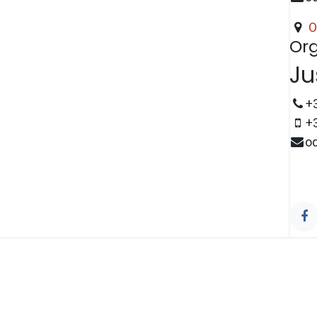
O
Org
Ju
+
+
o