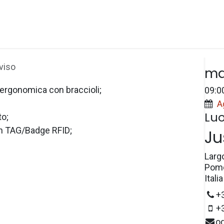
Spazi
Prezzi
e-Wallet
Prenotazioni
Dat
viso
ma
 ergonomica con braccioli;
09:0
A
Lu
to;
 TAG/Badge RFID;
Ju
Larg
Pome
Italia
+
+
o